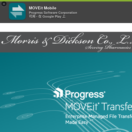
×
MOVEit Mobile
Progress Software Corporation
可用 - 在 Google Play 上