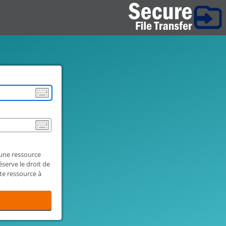
 une ressource
serve le droit de
tte ressource à