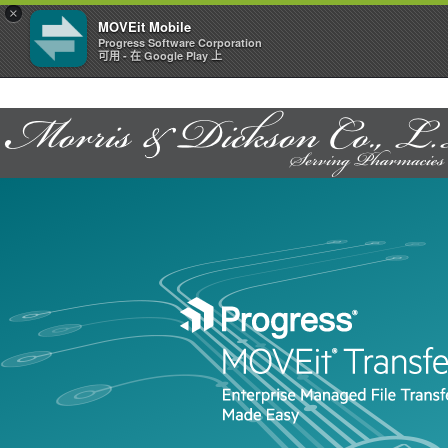
×
MOVEit Mobile
Progress Software Corporation
可用 - 在 Google Play 上