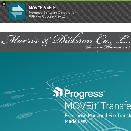
×
MOVEit Mobile
Progress Software Corporation
可用 - 在 Google Play 上