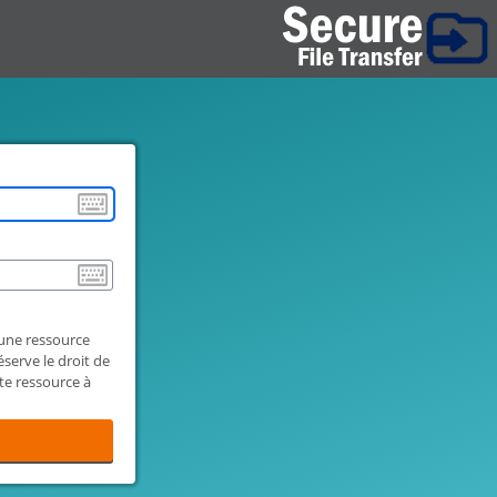
 une ressource
serve le droit de
tte ressource à